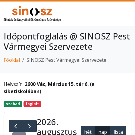
Időpontfoglalás @ SINOSZ Pest
Vármegyei Szervezete
Főoldal
SINOSZ Pest Vármegyei Szervezete
Helyszín:
2600 Vác, Március 15. tér 6. (a
siketiskolában)
szabad
foglalt
2026.
augusztus
hét
nap
lista